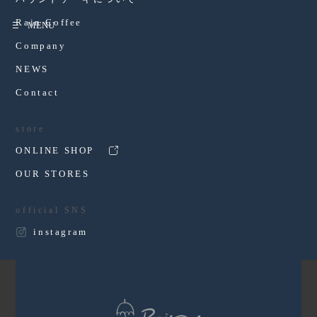
Rain Coffee
Company
NEWS
Contact
HOME
NEWS
ソイチョコバナナ
store
ONLINE SHOP
ソイチョコバナナ
OUR STORES
official SNS
2025.11.20
instagram